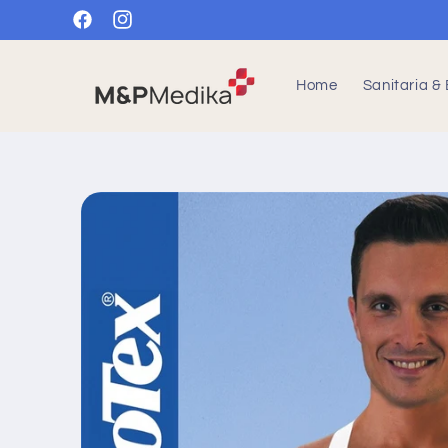
Vai
direttamente
Facebook
Instagram
ai contenuti
Home
Sanitaria & 
Passa alle
informazioni
sul prodotto