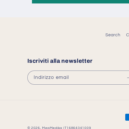
Search
C
Iscriviti alla newsletter
Indirizzo email
M
d
© 2026,
MepMedika
IT16864341009