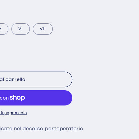
V
VI
VII
al carrello
N
i di pagamento
dicata nel decorso postoperatorio