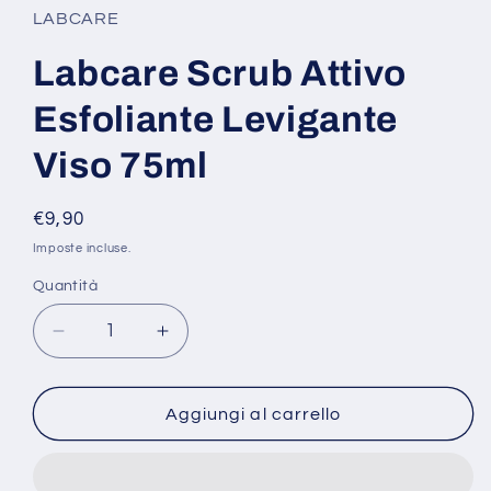
1
LABCARE
in
finestra
modale
Labcare Scrub Attivo
Esfoliante Levigante
Viso 75ml
Prezzo
€9,90
di
Imposte incluse.
listino
Quantità
Diminuisci
Aumenta
quantità
quantità
per
per
Labcare
Labcare
Aggiungi al carrello
Scrub
Scrub
Attivo
Attivo
Esfoliante
Esfoliante