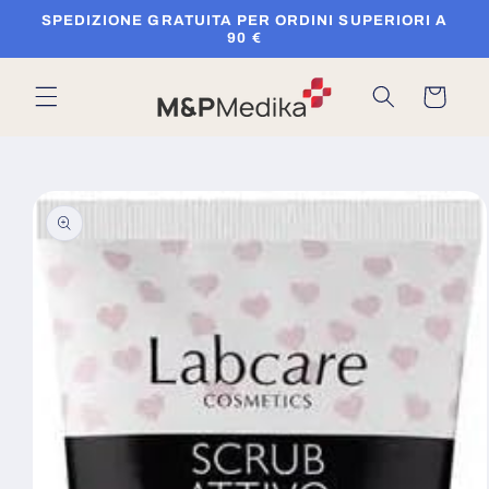
Vai
SPEDIZIONE GRATUITA PER ORDINI SUPERIORI A
direttamente
90 €
ai contenuti
Carrello
Passa alle
informazioni
sul prodotto